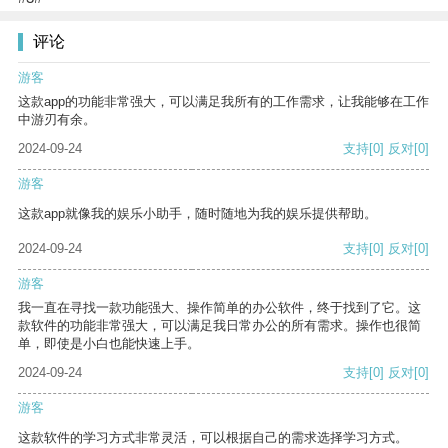
评论
游客
这款app的功能非常强大，可以满足我所有的工作需求，让我能够在工作
中游刃有余。
2024-09-24
支持
[0]
反对
[0]
游客
这款app就像我的娱乐小助手，随时随地为我的娱乐提供帮助。
2024-09-24
支持
[0]
反对
[0]
游客
我一直在寻找一款功能强大、操作简单的办公软件，终于找到了它。这
款软件的功能非常强大，可以满足我日常办公的所有需求。操作也很简
单，即使是小白也能快速上手。
2024-09-24
支持
[0]
反对
[0]
游客
这款软件的学习方式非常灵活，可以根据自己的需求选择学习方式。