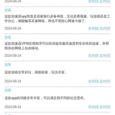
2024-09-24
支持
[0]
反对
[0]
游客
这款加速器app简直是居家旅行必备神器，无论是看视频、玩游戏还是工
作办公，都能畅享高速网络，再也不用担心网速卡顿了。
2024-09-24
支持
[0]
反对
[0]
游客
这款加速器VPM应用程序可以给你提供最高速度和安全性的连接，并帮
助你在网络上自由移动。
2024-09-24
支持
[0]
反对
[0]
游客
这款游戏非常好玩，画面精美，玩法丰富。
2024-09-24
支持
[0]
反对
[0]
游客
这款app的功能非常丰富，可以满足我不同的社交需求。
2024-09-24
支持
[0]
反对
[0]