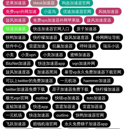
坚果加速器
tiktok加速器
狗急加速器官网
免费vqn外网加速
小蓝鸟
优途加速器官网
风驰加速器
旋风加速器
免费vps加速器外网苹果版
旋风加速度器
快连加速器
快连加速器官网入口
原子加速器
快鸭加速器
快柠檬加速器
旋风加速度器
外网网址导航
软件中心
雷霆加速
狂飙加速器
哔咔漫画
瑞乐小说
小美
小美vpn
小美加速器
蜜蜂加速器
BitzNet加速器
快连加速器app
vqn加速外网
旋风加速度器
加速器黑洞
暴雪vp永久免费加速器下载官网
可以上twitter的免费加速器
一元机场
hammer加速器
twitter加速器免费下载
原子加速器免费下载
快柠檬加速器
极光vqn官网
outline
快喵vp加速器
toto加速器
蓝鲸加速器
快连app
雷霆加器速
雷霆加器速
一元机场
快连加速器
outline
快鸭加速器官网
飞跃加速器
赔钱机场官网
永久免费梯子加速器app