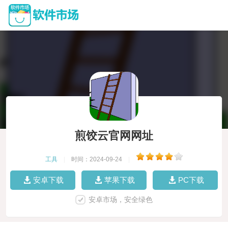
煎饺云官网网址
工具
|
时间：2024-09-24
|
安卓下载
苹果下载
PC下载
安卓市场，安全绿色