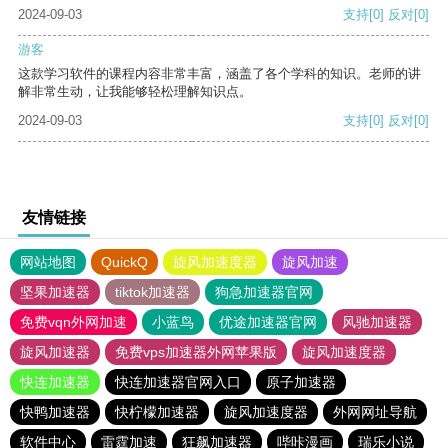
2024-09-03
支持
[0]
反对
[0]
游客
这款学习软件的课程内容非常丰富，涵盖了各个学科的知识。老师的讲
解非常生动，让我能够轻松理解知识点。
2024-09-03
支持
[0]
反对
[0]
友情链接
网站地图
QuickQ
旋风加速度器
旋风加速
坚果加速器
tiktok加速器
狗急加速器官网
免费vqn外网加速
小蓝鸟
优途加速器官网
风驰加速器
旋风加速器
免费vps加速器外网苹果版
旋风加速度器
快连加速器
快连加速器官网入口
原子加速器
快鸭加速器
快柠檬加速器
旋风加速度器
外网网址导航
软件中心
雷霆加速
狂飙加速器
哔咔漫画
瑞乐小说