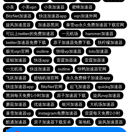
小美
小美vpn
小美加速器
蜜蜂加速器
BitzNet加速器
快连加速器app
vqn加速外网
旋风加速度器
加速器黑洞
暴雪vp永久免费加速器下载官网
可以上twitter的免费加速器
一元机场
hammer加速器
twitter加速器免费下载
原子加速器免费下载
快柠檬加速器
极光vqn官网
outline
快喵vp加速器
toto加速器
蓝鲸加速器
快连app
雷霆加器速
雷霆加器速
一元机场
快连加速器
outline
快鸭加速器官网
飞跃加速器
赔钱机场官网
永久免费梯子加速器app
快连加速器app
BitzNet官网
起飞加速器
quickq加速器
黑洞每天免费1小时加速
原子加速器下载
旋风nvp加速器
蘑菇加速器
优途加速器
银河加速器
大机场加速器
暴雪加速器vp
instagram免费加速器
雷霆每天免费2小时
酷通加速器
原子加速器下载安卓
落地机
旋风加速度器
银河加速器
推特加速