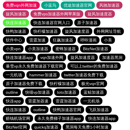
免费vqn外网加速
小蓝鸟
优途加速器官网
风驰加速器
旋风加速器
免费vps加速器外网苹果版
旋风加速度器
快连加速器
快连加速器官网入口
原子加速器
快鸭加速器
快柠檬加速器
旋风加速度器
外网网址导航
软件中心
雷霆加速
狂飙加速器
哔咔漫画
小美
小美vpn
小美加速器
蜜蜂加速器
BitzNet加速器
快连加速器app
vqn加速外网
旋风加速度器
加速器黑洞
暴雪vp永久免费加速器下载官网
可以上twitter的免费加速器
一元机场
hammer加速器
twitter加速器免费下载
原子加速器免费下载
快柠檬加速器
极光vqn官网
outline
快喵vp加速器
toto加速器
蓝鲸加速器
快连app
雷霆加器速
雷霆加器速
一元机场
快连加速器
outline
快鸭加速器官网
飞跃加速器
赔钱机场官网
永久免费梯子加速器app
快连加速器app
BitzNet官网
quickq加速器
黑洞每天免费1小时加速