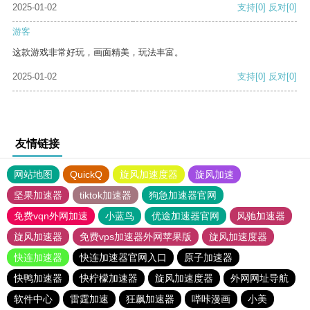
2025-01-02
支持
[0]
反对
[0]
游客
这款游戏非常好玩，画面精美，玩法丰富。
2025-01-02
支持
[0]
反对
[0]
友情链接
网站地图
QuickQ
旋风加速度器
旋风加速
坚果加速器
tiktok加速器
狗急加速器官网
免费vqn外网加速
小蓝鸟
优途加速器官网
风驰加速器
旋风加速器
免费vps加速器外网苹果版
旋风加速度器
快连加速器
快连加速器官网入口
原子加速器
快鸭加速器
快柠檬加速器
旋风加速度器
外网网址导航
软件中心
雷霆加速
狂飙加速器
哔咔漫画
小美