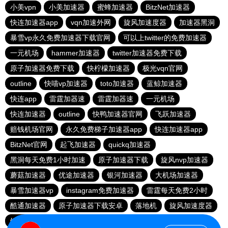
小美vpn
小美加速器
蜜蜂加速器
BitzNet加速器
快连加速器app
vqn加速外网
旋风加速度器
加速器黑洞
暴雪vp永久免费加速器下载官网
可以上twitter的免费加速器
一元机场
hammer加速器
twitter加速器免费下载
原子加速器免费下载
快柠檬加速器
极光vqn官网
outline
快喵vp加速器
toto加速器
蓝鲸加速器
快连app
雷霆加器速
雷霆加器速
一元机场
快连加速器
outline
快鸭加速器官网
飞跃加速器
赔钱机场官网
永久免费梯子加速器app
快连加速器app
BitzNet官网
起飞加速器
quickq加速器
黑洞每天免费1小时加速
原子加速器下载
旋风nvp加速器
蘑菇加速器
优途加速器
银河加速器
大机场加速器
暴雪加速器vp
instagram免费加速器
雷霆每天免费2小时
酷通加速器
原子加速器下载安卓
落地机
旋风加速度器
银河加速器
推特加速