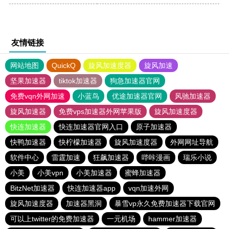
友情链接
网站地图
QuickQ
旋风加速度器
旋风加速
坚果加速器
tiktok加速器
狗急加速器官网
免费vqn外网加速
小蓝鸟
优途加速器官网
风驰加速器
旋风加速器
免费vps加速器外网苹果版
旋风加速度器
快连加速器
快连加速器官网入口
原子加速器
快鸭加速器
快柠檬加速器
旋风加速度器
外网网址导航
软件中心
雷霆加速
狂飙加速器
哔咔漫画
瑞乐小说
小美
小美vpn
小美加速器
蜜蜂加速器
BitzNet加速器
快连加速器app
vqn加速外网
旋风加速度器
加速器黑洞
暴雪vp永久免费加速器下载官网
可以上twitter的免费加速器
一元机场
hammer加速器