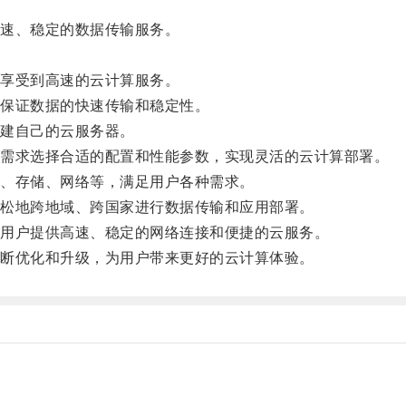
速、稳定的数据传输服务。
享受到高速的云计算服务。
保证数据的快速传输和稳定性。
建自己的云服务器。
需求选择合适的配置和性能参数，实现灵活的云计算部署。
、存储、网络等，满足用户各种需求。
松地跨地域、跨国家进行数据传输和应用部署。
用户提供高速、稳定的网络连接和便捷的云服务。
断优化和升级，为用户带来更好的云计算体验。