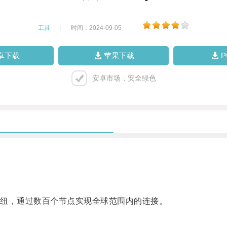
工具
|
时间：2024-09-05
|
卓下载
苹果下载
安卓市场，安全绿色
纽，通过数百个节点实现全球范围内的连接。