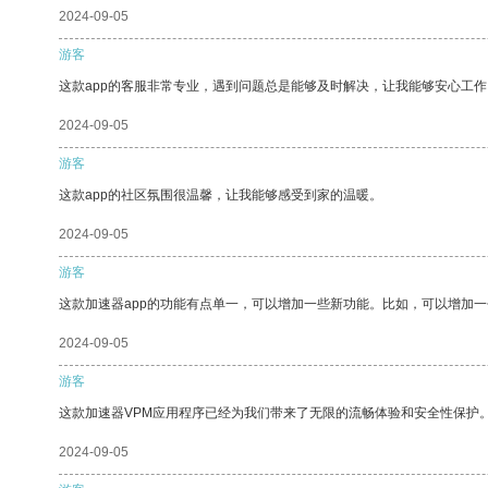
2024-09-05
游客
这款app的客服非常专业，遇到问题总是能够及时解决，让我能够安心工作
2024-09-05
游客
这款app的社区氛围很温馨，让我能够感受到家的温暖。
2024-09-05
游客
这款加速器app的功能有点单一，可以增加一些新功能。比如，可以增加
2024-09-05
游客
这款加速器VPM应用程序已经为我们带来了无限的流畅体验和安全性保护
2024-09-05