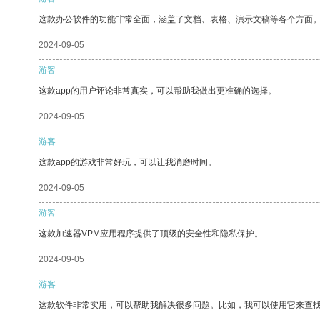
这款办公软件的功能非常全面，涵盖了文档、表格、演示文稿等各个方面
2024-09-05
游客
这款app的用户评论非常真实，可以帮助我做出更准确的选择。
2024-09-05
游客
这款app的游戏非常好玩，可以让我消磨时间。
2024-09-05
游客
这款加速器VPM应用程序提供了顶级的安全性和隐私保护。
2024-09-05
游客
这款软件非常实用，可以帮助我解决很多问题。比如，我可以使用它来查