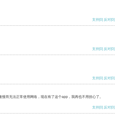
支持
[0]
反对
[0]
支持
[0]
反对
[0]
支持
[0]
反对
[0]
速慢而无法正常使用网络，现在有了这个app，我再也不用担心了。
支持
[0]
反对
[0]