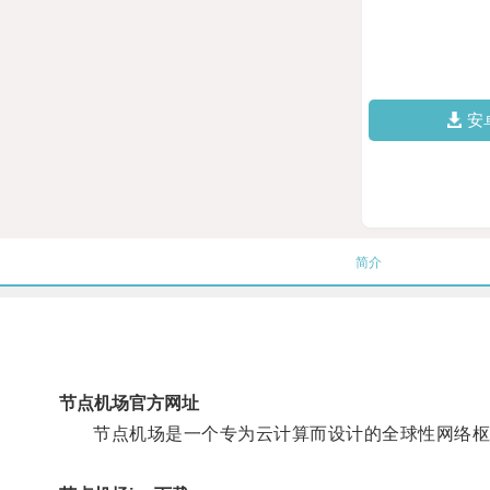
安
简介
节点机场官方网址
节点机场是一个专为云计算而设计的全球性网络枢