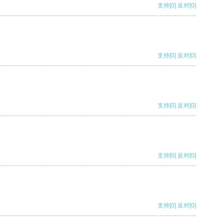
支持
[0]
反对
[0]
支持
[0]
反对
[0]
支持
[0]
反对
[0]
支持
[0]
反对
[0]
支持
[0]
反对
[0]