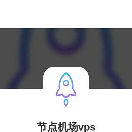
节点机场vps