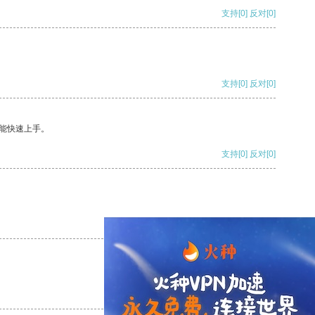
支持
[0]
反对
[0]
支持
[0]
反对
[0]
能快速上手。
支持
[0]
反对
[0]
支持
[0]
反对
[0]
支持
[0]
反对
[0]