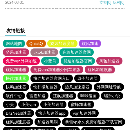
2024-08-31
支持
[0]
反对
[0]
友情链接
网站地图
QuickQ
旋风加速度器
旋风加速
坚果加速器
tiktok加速器
狗急加速器官网
免费vqn外网加速
小蓝鸟
优途加速器官网
风驰加速器
旋风加速器
免费vps加速器外网苹果版
旋风加速度器
快连加速器
快连加速器官网入口
原子加速器
快鸭加速器
快柠檬加速器
旋风加速度器
外网网址导航
软件中心
雷霆加速
狂飙加速器
哔咔漫画
瑞乐小说
小美
小美vpn
小美加速器
蜜蜂加速器
BitzNet加速器
快连加速器app
vqn加速外网
旋风加速度器
加速器黑洞
暴雪vp永久免费加速器下载官网