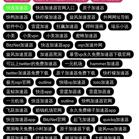
快连加速器
快连加速器官网入口
原子加速器
快鸭加速器
快柠檬加速器
旋风加速度器
外网网址导航
软件中心
雷霆加速
狂飙加速器
哔咔漫画
瑞乐小说
小美
小美vpn
小美加速器
蜜蜂加速器
BitzNet加速器
快连加速器app
vqn加速外网
旋风加速度器
加速器黑洞
暴雪vp永久免费加速器下载官网
可以上twitter的免费加速器
一元机场
hammer加速器
twitter加速器免费下载
原子加速器免费下载
快柠檬加速器
极光vqn官网
outline
快喵vp加速器
toto加速器
蓝鲸加速器
快连app
雷霆加器速
雷霆加器速
一元机场
快连加速器
outline
快鸭加速器官网
飞跃加速器
赔钱机场官网
永久免费梯子加速器app
快连加速器app
BitzNet官网
起飞加速器
quickq加速器
黑洞每天免费1小时加速
原子加速器下载
旋风nvp加速器
蘑菇加速器
优途加速器
银河加速器
大机场加速器