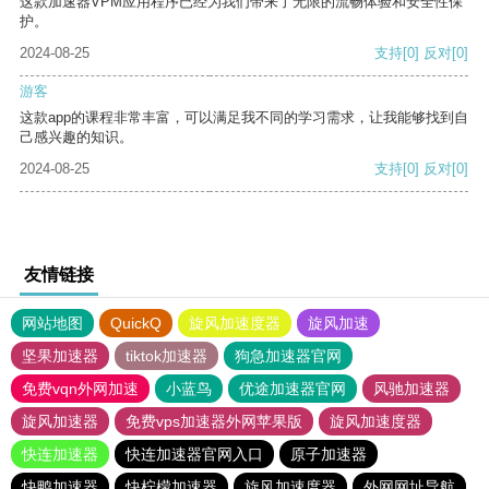
这款加速器VPM应用程序已经为我们带来了无限的流畅体验和安全性保
护。
2024-08-25
支持
[0]
反对
[0]
游客
这款app的课程非常丰富，可以满足我不同的学习需求，让我能够找到自
己感兴趣的知识。
2024-08-25
支持
[0]
反对
[0]
友情链接
网站地图
QuickQ
旋风加速度器
旋风加速
坚果加速器
tiktok加速器
狗急加速器官网
免费vqn外网加速
小蓝鸟
优途加速器官网
风驰加速器
旋风加速器
免费vps加速器外网苹果版
旋风加速度器
快连加速器
快连加速器官网入口
原子加速器
快鸭加速器
快柠檬加速器
旋风加速度器
外网网址导航