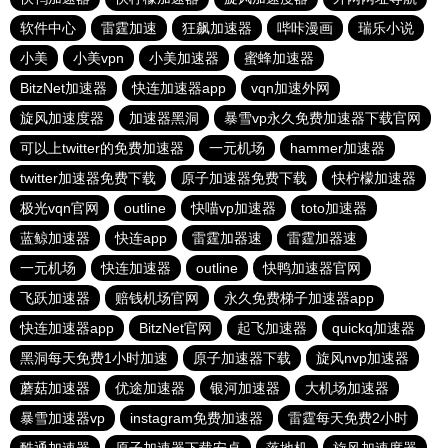
软件中心
雷霆加速
狂飙加速器
哔咔漫画
瑞乐小说
小美
小美vpn
小美加速器
蜜蜂加速器
BitzNet加速器
快连加速器app
vqn加速外网
旋风加速度器
加速器黑洞
暴雪vp永久免费加速器下载官网
可以上twitter的免费加速器
一元机场
hammer加速器
twitter加速器免费下载
原子加速器免费下载
快柠檬加速器
极光vqn官网
outline
快喵vp加速器
toto加速器
蓝鲸加速器
快连app
雷霆加器速
雷霆加器速
一元机场
快连加速器
outline
快鸭加速器官网
飞跃加速器
赔钱机场官网
永久免费梯子加速器app
快连加速器app
BitzNet官网
起飞加速器
quickq加速器
黑洞每天免费1小时加速
原子加速器下载
旋风nvp加速器
蘑菇加速器
优途加速器
银河加速器
大机场加速器
暴雪加速器vp
instagram免费加速器
雷霆每天免费2小时