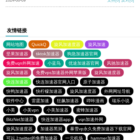
2024-08-09
支持
[0]
反对
[0]
友情链接
网站地图
QuickQ
旋风加速度器
旋风加速
坚果加速器
tiktok加速器
狗急加速器官网
免费vqn外网加速
小蓝鸟
优途加速器官网
风驰加速器
旋风加速器
免费vps加速器外网苹果版
旋风加速度器
快连加速器
快连加速器官网入口
原子加速器
快鸭加速器
快柠檬加速器
旋风加速度器
外网网址导航
软件中心
雷霆加速
狂飙加速器
哔咔漫画
瑞乐小说
小美
小美vpn
小美加速器
蜜蜂加速器
BitzNet加速器
快连加速器app
vqn加速外网
旋风加速度器
加速器黑洞
暴雪vp永久免费加速器下载官网
可以上twitter的免费加速器
一元机场
hammer加速器