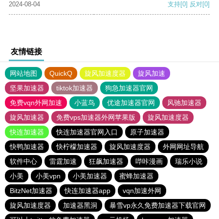
2024-08-04
支持
[0]
反对
[0]
友情链接
网站地图
QuickQ
旋风加速度器
旋风加速
坚果加速器
tiktok加速器
狗急加速器官网
免费vqn外网加速
小蓝鸟
优途加速器官网
风驰加速器
旋风加速器
免费vps加速器外网苹果版
旋风加速度器
快连加速器
快连加速器官网入口
原子加速器
快鸭加速器
快柠檬加速器
旋风加速度器
外网网址导航
软件中心
雷霆加速
狂飙加速器
哔咔漫画
瑞乐小说
小美
小美vpn
小美加速器
蜜蜂加速器
BitzNet加速器
快连加速器app
vqn加速外网
旋风加速度器
加速器黑洞
暴雪vp永久免费加速器下载官网